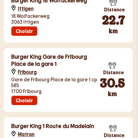
Burger King 18 Wolfackerweg
Ittigen
Distance
22.7
18 Wolfackerweg
3063 Ittigen
km
Choisir
Burger King Gare de Fribourg
Place de la gare 1
Fribourg
Distance
30.5
Gare de Fribourg Place de la gare 1 cp
585
1700 Fribourg
km
Choisir
Burger King 1 Route du Madelain
Matran
Distance