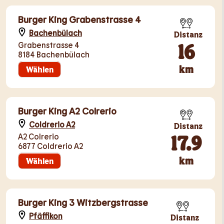
Burger King Grabenstrasse 4
Bachenbülach
Distanz
16
Grabenstrasse 4
8184 Bachenbülach
km
Wählen
Burger King A2 Colrerio
Coldrerio A2
Distanz
17.9
A2 Colrerio
6877 Coldrerio A2
km
Wählen
Burger King 3 Witzbergstrasse
Pfäffikon
Distanz