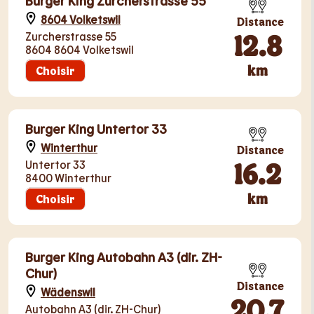
Burger King Zurcherstrasse 55
8604 Volketswil
Distance
12.8
Zurcherstrasse 55
8604 8604 Volketswil
km
Choisir
Burger King Untertor 33
Winterthur
Distance
16.2
Untertor 33
8400 Winterthur
km
Choisir
Burger King Autobahn A3 (dir. ZH-
Chur)
Distance
Wädenswil
20.7
Autobahn A3 (dir. ZH-Chur)