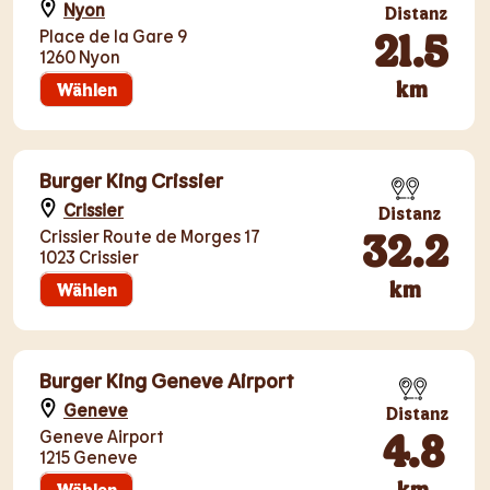
Nyon
Distanz
21.5
Place de la Gare 9
1260 Nyon
km
Wählen
Burger King Crissier
Crissier
Distanz
32.2
Crissier Route de Morges 17
1023 Crissier
km
Wählen
Burger King Geneve Airport
Geneve
Distanz
4.8
Geneve Airport
1215 Geneve
km
Wählen